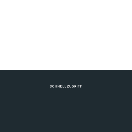
Fußbereich
SCHNELLZUGRIFF
Berufliche Bildung
Vernetzung Schulische Bildung
KONTAKT